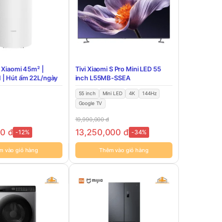
 Xiaomi 45m² |
Tivi Xiaomi S Pro Mini LED 55
| Hút ẩm 22L/ngày
inch L55MB-SSEA
55 inch
Mini LED
4K
144Hz
Google TV
19,990,000
đ
00
đ
13,250,000
đ
-12%
-34%
m vào giỏ hàng
Thêm vào giỏ hàng