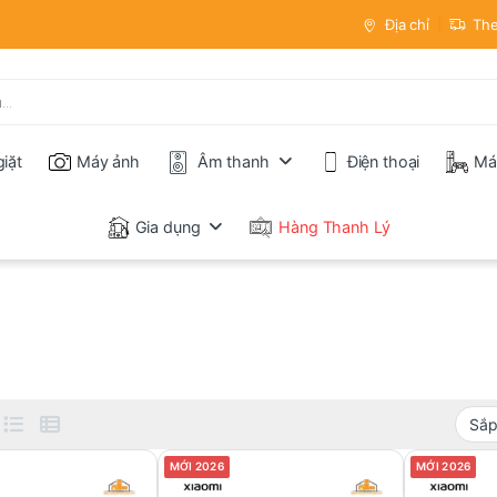
Địa chỉ
The
iặt
Máy ảnh
Âm thanh
Điện thoại
Má
Gia dụng
Hàng Thanh Lý
MỚI 2026
MỚI 2026