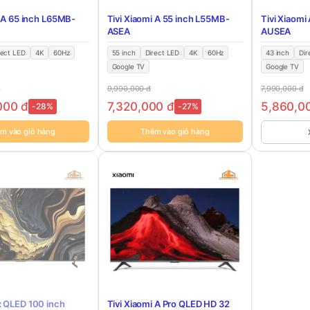
i A 65 inch L65MB-
Tivi Xiaomi A 55 inch L55MB-
Tivi Xiaomi
ASEA
AUSEA
rect LED
4K
60Hz
55 inch
Direct LED
4K
60Hz
43 inch
Dir
Google TV
Google TV
đ
9,990,000
đ
7,990,000
đ
,000
đ
7,320,000
đ
5,860,0
-28%
-27%
m vào giỏ hàng
Thêm vào giỏ hàng
 QLED 100 inch
Tivi Xiaomi A Pro QLED HD 32