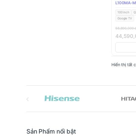
L100MA-
100 inch
Q
Google TV
58,890,000
44,590
Hiển thị tất 
Brands Carousel
Sản Phẩm nổi bật