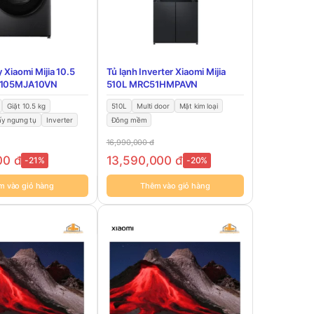
y Xiaomi Mijia 10.5
Tủ lạnh Inverter Xiaomi Mijia
D105MJA10VN
510L MRC51HMPAVN
Giặt 10.5 kg
510L
Multi door
Mặt kim loại
ấy ngưng tụ
Inverter
Đông mềm
16,990,000
đ
00
đ
13,590,000
đ
-21%
-20%
m vào giỏ hàng
Thêm vào giỏ hàng