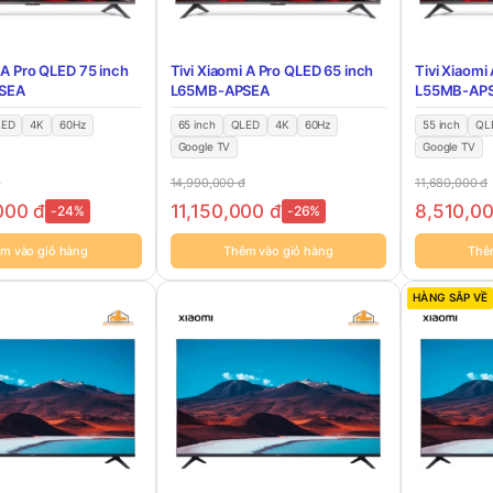
 A Pro QLED 75 inch
Tivi Xiaomi A Pro QLED 65 inch
Tivi Xiaomi
SEA
L65MB-APSEA
L55MB-AP
LED
4K
60Hz
65 inch
QLED
4K
60Hz
55 inch
QL
Google TV
Google TV
đ
14,990,000
đ
11,680,000
đ
,000
đ
11,150,000
đ
8,510,0
-24%
-26%
m vào giỏ hàng
Thêm vào giỏ hàng
Thê
HÀNG SẮP VỀ