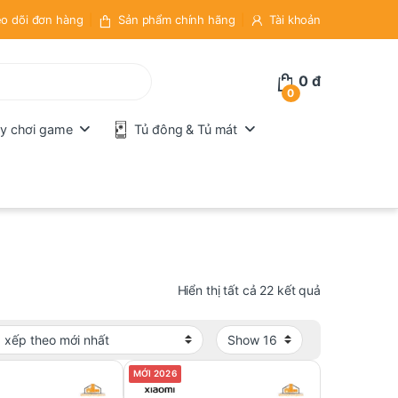
o dõi đơn hàng
Sản phẩm chính hãng
Tài khoản
0
đ
0
y chơi game
Tủ đông & Tủ mát
Đã sắp xếp t
Hiển thị tất cả 22 kết quả
MỚI 2026