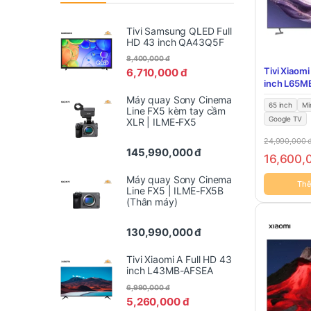
Tivi Samsung QLED Full
HD 43 inch QA43Q5F
8,400,000
đ
Tivi Xiaomi
6,710,000
đ
inch L65M
Máy quay Sony Cinema
65 inch
Mi
Line FX5 kèm tay cầm
Google TV
XLR | ILME-FX5
24,990,000
145,990,000
đ
16,600
Máy quay Sony Cinema
Thê
Line FX5 | ILME-FX5B
(Thân máy)
130,990,000
đ
Tivi Xiaomi A Full HD 43
inch L43MB-AFSEA
6,990,000
đ
5,260,000
đ