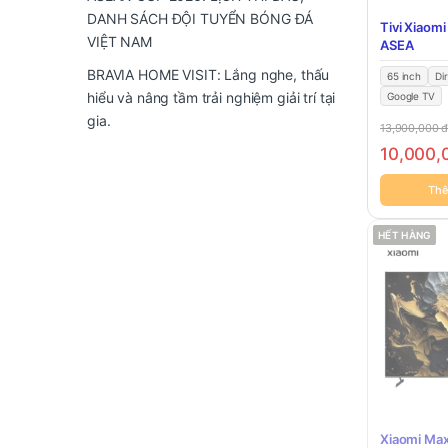
DANH SÁCH ĐỘI TUYỂN BÓNG ĐÁ
Tivi Xiaom
VIỆT NAM
ASEA
BRAVIA HOME VISIT: Lắng nghe, thấu
65 inch
Di
hiểu và nâng tầm trải nghiệm giải trí tại
Google TV
gia.
13,900,000
10,000
Thê
HẾT HÀNG
Xiaomi Max