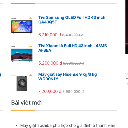
Tivi Samsung QLED Full HD 43 inch
QA43Q5F
6,710,000
đ
8,400,000
đ
Tivi Xiaomi A Full HD 43 inch L43MB-
AFSEA
5,260,000
đ
6,990,000
đ
g
Máy giặt sấy Hisense 9 kg/6 kg
C
WD90N1Y
c
7,260,000
đ
8,990,000
đ
Bài viết mới
Máy giặt Toshiba phù hợp cho gia đình 5 thành viên