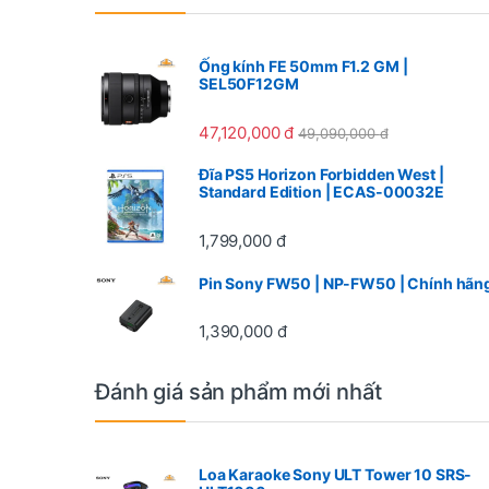
Ống kính FE 50mm F1.2 GM |
SEL50F12GM
47,120,000
đ
49,090,000
đ
Đĩa PS5 Horizon Forbidden West |
Standard Edition | ECAS-00032E
1,799,000
đ
Pin Sony FW50 | NP-FW50 | Chính hãn
1,390,000
đ
Đánh giá sản phẩm mới nhất
Loa Karaoke Sony ULT Tower 10 SRS-