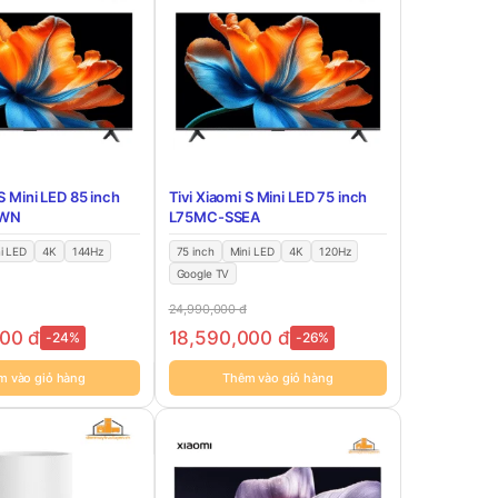
 S Mini LED 85 inch
Tivi Xiaomi S Mini LED 75 inch
TWN
L75MC-SSEA
i LED
4K
144Hz
75 inch
Mini LED
4K
120Hz
Google TV
24,990,000
đ
000
đ
18,590,000
đ
-24%
-26%
m vào giỏ hàng
Thêm vào giỏ hàng