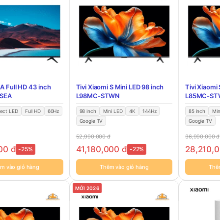
 A Full HD 43 inch
Tivi Xiaomi S Mini LED 98 inch
Tivi Xiaomi
SEA
L98MC-STWN
L85MC-S
rect LED
Full HD
60Hz
98 inch
Mini LED
4K
144Hz
85 inch
Min
Google TV
Google TV
52,990,000
đ
36,990,000
đ
000
đ
41,180,000
đ
28,210,
-25%
-22%
m vào giỏ hàng
Thêm vào giỏ hàng
Thê
MỚI 2026