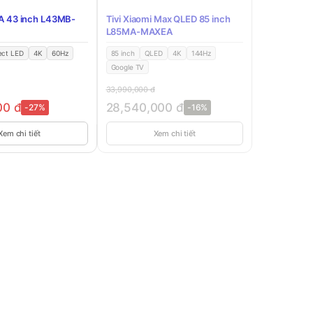
 A 43 inch L43MB-
Tivi Xiaomi Max QLED 85 inch
L85MA-MAXEA
ect LED
4K
60Hz
85 inch
QLED
4K
144Hz
Google TV
33,990,000
đ
00
đ
28,540,000
đ
-27%
-16%
Xem chi tiết
Xem chi tiết