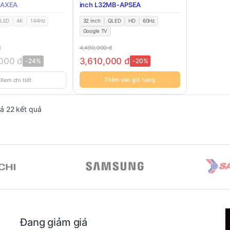
MAXEA
inch L32MB-APSEA
LED
4K
144Hz
32 inch
QLED
HD
60Hz
Google TV
đ
4,490,000
đ
,000
đ
3,610,000
đ
-24%
-20%
Thêm vào giỏ hàng
Xem chi tiết
Đã sắp xếp theo mới nhất
cả 22 kết quả
Đang giảm giá