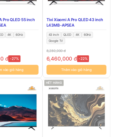
 A Pro QLED 55 inch
Tivi Xiaomi A Pro QLED 43 inch
SEA
L43MB-APSEA
ED
4K
60Hz
43 inch
QLED
4K
60Hz
Google TV
8,280,000
đ
00
đ
6,460,000
đ
-27%
-22%
m vào giỏ hàng
Thêm vào giỏ hàng
HẾT HÀNG