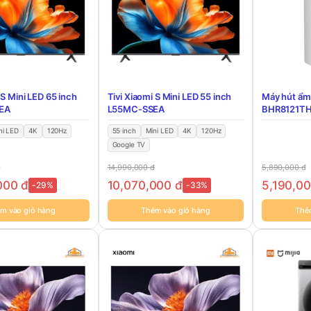
 S Mini LED 65 inch
Tivi Xiaomi S Mini LED 55 inch
Máy hút ẩm
EA
L55MC-SSEA
BHR8121TH 
ni LED
4K
120Hz
55 inch
Mini LED
4K
120Hz
Google TV
đ
14,990,000
đ
5,890,000
đ
,000
đ
10,070,000
đ
5,190,0
-29%
-33%
m vào giỏ hàng
Thêm vào giỏ hàng
Thê