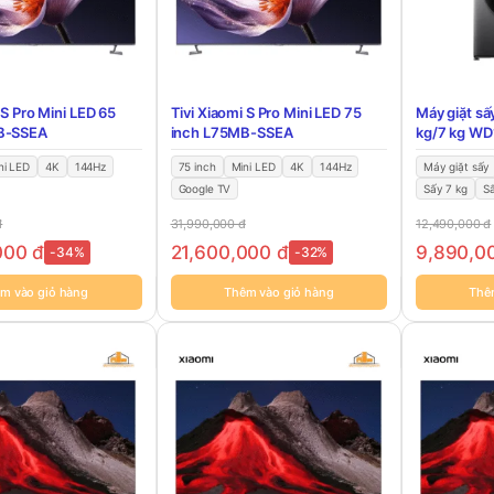
 S Pro Mini LED 65
Tivi Xiaomi S Pro Mini LED 75
Máy giặt sấ
B-SSEA
inch L75MB-SSEA
kg/7 kg W
ni LED
4K
144Hz
75 inch
Mini LED
4K
144Hz
Máy giặt sấy
Google TV
Sấy 7 kg
S
đ
31,990,000
đ
12,490,000
đ
,000
đ
21,600,000
đ
9,890,0
-34%
-32%
m vào giỏ hàng
Thêm vào giỏ hàng
Thê