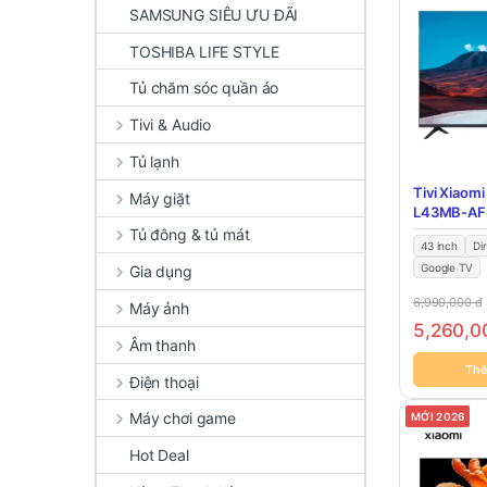
SAMSUNG SIÊU ƯU ĐÃI
TOSHIBA LIFE STYLE
Tủ chăm sóc quần áo
Tivi & Audio
Tủ lạnh
Tivi Xiaomi
Máy giặt
L43MB-AF
Tủ đông & tủ mát
43 inch
Di
Google TV
Gia dụng
6,990,000
đ
Máy ảnh
5,260,
Âm thanh
Thê
Điện thoại
Máy chơi game
MỚI 2026
Hot Deal