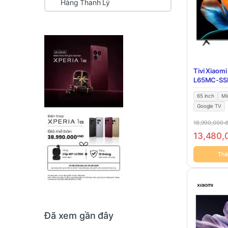
Hàng Thanh Lý
Tivi Xiaomi
L65MC-SS
65 inch
Mi
Google TV
18,990,000
13,480
Thê
Đã xem gần đây