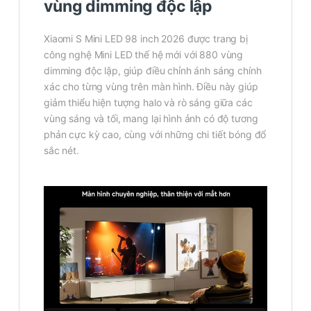
vùng dimming độc lập
Xiaomi S Mini LED 98 inch 2026 được trang bị
công nghệ Mini LED thế hệ mới với 880 vùng
dimming độc lập, giúp điều chỉnh ánh sáng chính
xác cho từng vùng trên màn hình. Điều này giúp
giảm thiểu hiện tượng halo và rò sáng giữa các
vùng sáng và tối, mang lại hình ảnh có độ tương
phản cực kỳ cao, cùng với những chi tiết bóng đổ
sắc nét.