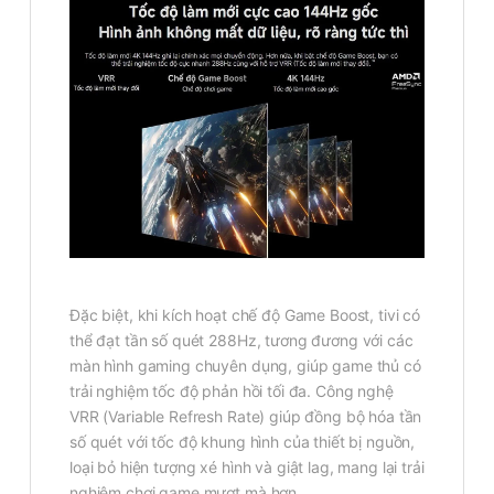
Đặc biệt, khi kích hoạt chế độ Game Boost, tivi có
thể đạt tần số quét 288Hz, tương đương với các
màn hình gaming chuyên dụng, giúp game thủ có
trải nghiệm tốc độ phản hồi tối đa. Công nghệ
VRR (Variable Refresh Rate) giúp đồng bộ hóa tần
số quét với tốc độ khung hình của thiết bị nguồn,
loại bỏ hiện tượng xé hình và giật lag, mang lại trải
nghiệm chơi game mượt mà hơn.