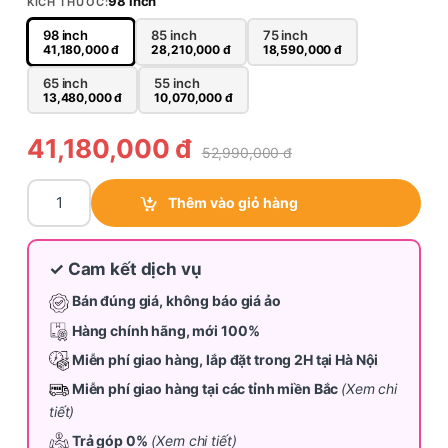
98 inch
KÍCH THƯỚC:
98 inch
85 inch
75 inch
41,180,000
đ
28,210,000
đ
18,590,000
đ
65 inch
55 inch
13,480,000
đ
10,070,000
đ
41,180,000
đ
52,990,000
đ
Tivi Xiaomi S Mini LED 98 inch L98MC-STWN quantity
Thêm vào giỏ hàng
✓ Cam kết dịch vụ
Bán đúng giá, không báo giá ảo
Hàng chính hãng, mới 100%
Miễn phí giao hàng, lắp đặt trong 2H tại Hà Nội
Miễn phí giao hàng tại các tỉnh miền Bắc
(Xem chi
tiết)
Trả góp 0%
(Xem chi tiết)