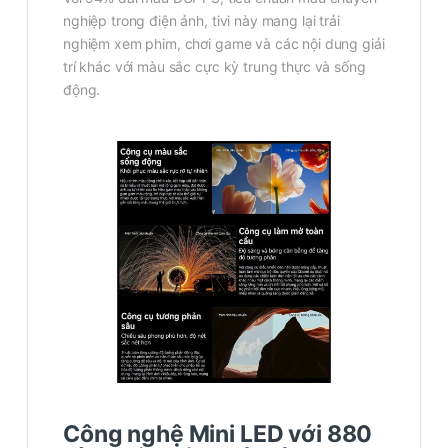
nghiệp trong điện ảnh, tivi này mang lại trải
nghiệm xem phim, chơi game và các nội dung giải
trí khác với màu sắc cực kỳ trung thực và sống
động.
Công nghệ Mini LED với 880