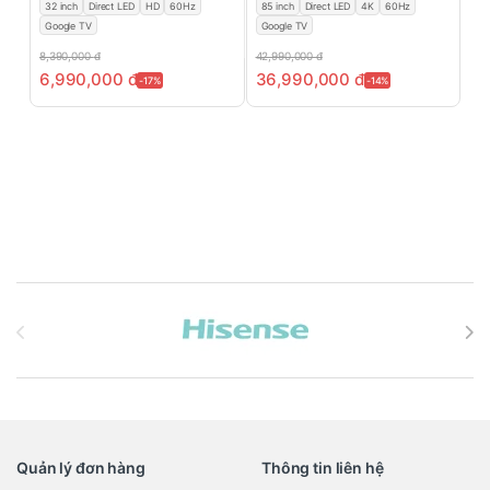
32 inch
Direct LED
HD
60Hz
85 inch
Direct LED
4K
60Hz
Google TV
Google TV
8,390,000
đ
42,990,000
đ
6,990,000
đ
36,990,000
đ
-17%
-14%
Brands Carousel
Quản lý đơn hàng
Thông tin liên hệ