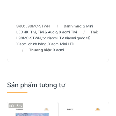
SKU:
L98MC-STWN
Danh mục:
S Mini
LED 4K
,
Tivi
,
Tivi & Audio
,
Xiaomi Tivi
Thẻ:
L98MC-STWN
,
tv xiaomi
,
TV Xiaomi quốc tế
,
Xiaomi chính hãng
,
Xiaomi Mini LED
Thương hiệu:
Xiaomi
Sản phẩm tương tự
HẾT HÀNG