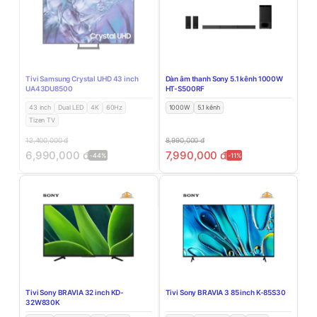
Tivi Samsung Crystal UHD 43 inch
Dàn âm thanh Sony 5.1 kênh 1000W
UA43DU8500
HT-S500RF
43 inch
Dual LED
4K
60Hz
1000W
5.1 kênh
Tizen TV
12,400,000
đ
8,990,000
đ
6,990,000
đ
7,990,000
đ
-44%
-11%
Tivi Sony BRAVIA 32 inch KD-
Tivi Sony BRAVIA 3 85 inch K-85S30
32W830K