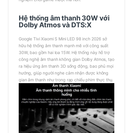
Hệ thống âm thanh 30W với
Dolby Atmos và DTS:X
Google Tivi Xiaomi S Mini LED 98 inch 2026 sở
hữu hệ thống âm thanh mạnh mẽ với công suất
30W, bao gồm hai loa 15W. Hệ thống này hỗ trợ
công nghệ âm thanh không gian Dolby Atmos, tạo
ra hiệu ứng âm thanh 3D sống động, bao phủ mọi
hướng, giúp người nghe cảm nhận được không
gian âm thanh như trong rạp chiếu phim thực thụ.