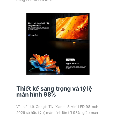
Thiết kế sang trọng và tỷ lệ
màn hình 98%
Về thiết kế, Google Tivi Xiaomi S Mini LED 98 inch
2026 sở hữu tỷ lệ màn hình lên tới 98%, giúp màn