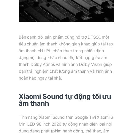
Bên cạnh đó, sản phẩm cũng hỗ trợ DTS:X, một
tiêu chuẩn âm thanh không gian khác giúp tái tạo
âm thanh chi tiết, chân thực trong nhiều định
dạng nội dung khác nhau. Sự kết hợp giữa âm
thanh Dolby Atmos và hình ảnh Dolby Vision giúp
bạn trải nghiệm chất lượng âm thanh và hình ảnh
hoàn hảo ngay tại nhà.
Xiaomi Sound tự động tối ưu
âm thanh
Tính năng Xiaomi Sound trên Google Tivi Xiaomi S
Mini LED 98 inch 2026 tự động nhận diện loại nội
dung đang phát (phim hành động, thể thao, âm