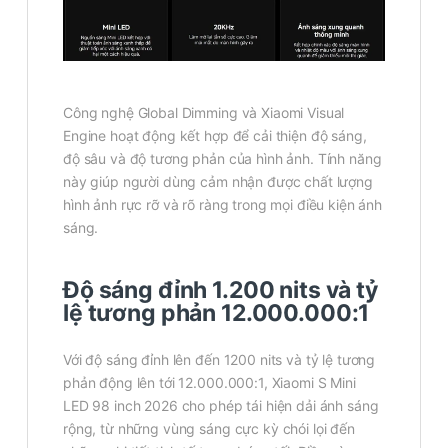
Công nghệ Global Dimming và Xiaomi Visual
Engine hoạt động kết hợp để cải thiện độ sáng,
độ sâu và độ tương phản của hình ảnh. Tính năng
này giúp người dùng cảm nhận được chất lượng
hình ảnh rực rỡ và rõ ràng trong mọi điều kiện ánh
sáng.
Độ sáng đỉnh 1.200 nits và tỷ
lệ tương phản 12.000.000:1
Với độ sáng đỉnh lên đến 1200 nits và tỷ lệ tương
phản động lên tới 12.000.000:1, Xiaomi S Mini
LED 98 inch 2026 cho phép tái hiện dải ánh sáng
rộng, từ những vùng sáng cực kỳ chói lọi đến