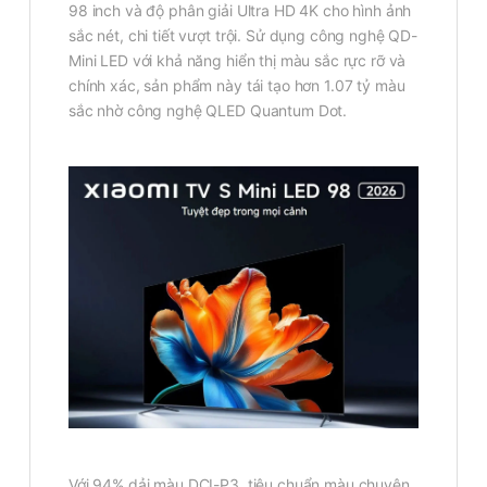
98 inch và độ phân giải Ultra HD 4K cho hình ảnh
sắc nét, chi tiết vượt trội. Sử dụng công nghệ QD-
Mini LED với khả năng hiển thị màu sắc rực rỡ và
chính xác, sản phẩm này tái tạo hơn 1.07 tỷ màu
sắc nhờ công nghệ QLED Quantum Dot.
Với 94% dải màu DCI-P3, tiêu chuẩn màu chuyên