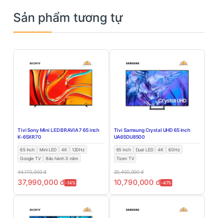
Sản phẩm tương tự
Tivi Sony Mini LED BRAVIA 7 65 inch
Tivi Samsung Crystal UHD 65 inch
K-65XR70
UA65DU8500
65 inch
Mini LED
4K
120Hz
65 inch
Dual LED
4K
60Hz
Google TV
Bảo hành 3 năm
Tizen TV
44,170,000
đ
20,400,000
đ
37,990,000
đ
10,790,000
đ
-14%
-47%