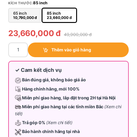
85 inch
KÍCH THƯỚC:
65 inch
85 inch
10,790,000
đ
23,660,000
đ
23,660,000
đ
49,900,000
đ
Tivi Samsung Crystal UHD 85 inch UA85DU8000 quantity
Thêm vào giỏ hàng
✓ Cam kết dịch vụ
Bán đúng giá, không báo giá ảo
Hàng chính hãng, mới 100%
Miễn phí giao hàng, lắp đặt trong 2H tại Hà Nội
Miễn phí giao hàng tại các tỉnh miền Bắc
(Xem chi
tiết)
Trả góp 0%
(Xem chi tiết)
Bảo hành chính hãng tại nhà