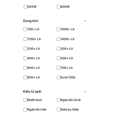
585W
600W
Dung tích
100+ Lít
1000+ Lít
1100+ Lít
1400+ Lít
200+ Lít
300+ Lít
400+ Lít
500+ Lít
600+ Lít
700+ Lít
900+ Lít
Dưới 100L
Kiểu tủ lạnh
Multi door
Ngăn đá dưới
Ngăn đá trên
Side by Side