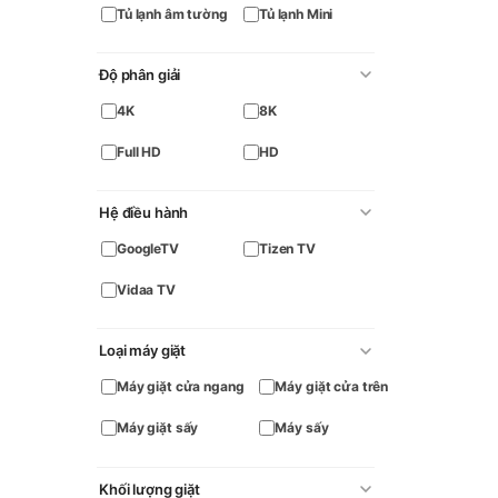
Tủ lạnh âm tường
Tủ lạnh Mini
Độ phân giải
4K
8K
Full HD
HD
Hệ điều hành
GoogleTV
Tizen TV
Vidaa TV
Loại máy giặt
Máy giặt cửa ngang
Máy giặt cửa trên
Máy giặt sấy
Máy sấy
Khối lượng giặt