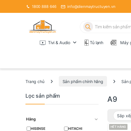
1800 888 646
info@dienmaytructuyen.vn
Tìm kiếm sản phẩm
Tivi & Audio
Tủ lạnh
Máy g
Trang chủ
Sản phẩm chính hãng
Sản 
Lọc sản phẩm
A9
Hãng
HẾT HÀNG
HISENSE
HITACHI