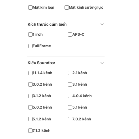
Mặt kim loại
Mặt kính cường lực
Kích thước cảm biến
1 inch
APS-C
Full Frame
Kiểu Soundbar
11.1.4 kênh
2.1 kênh
3.0.2 kênh
3.1 kênh
3.1.2 kênh
4.0.4 kênh
5.0.2 kênh
5.1 kênh
5.1.2 kênh
7.0.2 kênh
7.1.2 kênh