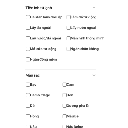
Tiện ích tủ lạnh
Hai dàn lạnh độc lập
Làm đá tự động
Lấy đá ngoài
Lấy nước ngoài
Lấy nước/đá ngoài
Màn hình thông minh
Mở cửa tự động
Ngăn chân không
Ngăn đông mềm
Màu sắc
Bạc
Cam
Camouflage
Đen
Đỏ
Gương pha lê
Hồng
Màu Be
Nâu
Nâu Beige