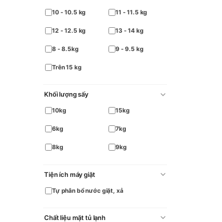
10 - 10.5 kg
11 - 11.5 kg
12 - 12.5 kg
13 - 14 kg
8 - 8.5kg
9 - 9.5 kg
Trên 15 kg
Khối lượng sấy
10kg
15kg
6kg
7kg
8kg
9kg
Tiện ích máy giặt
Tự phân bổ nước giặt, xả
Chất liệu mặt tủ lạnh