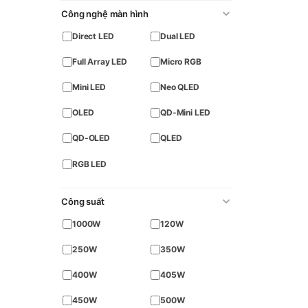
Công nghệ màn hình
Direct LED
Dual LED
Full Array LED
Micro RGB
Mini LED
Neo QLED
OLED
QD-Mini LED
QD-OLED
QLED
RGB LED
Công suất
1000W
120W
250W
350W
400W
405W
450W
500W