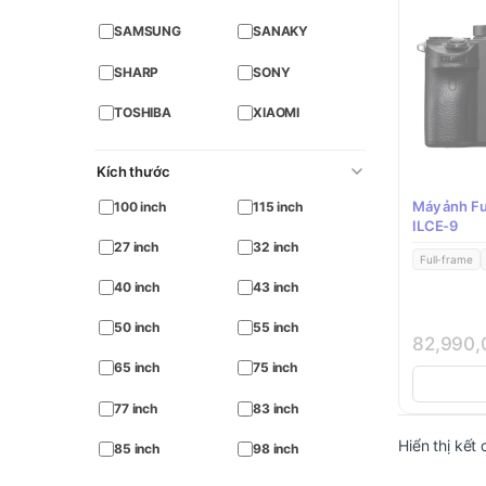
SAMSUNG
SANAKY
SHARP
SONY
TOSHIBA
XIAOMI
Kích thước
Máy ảnh Fu
100 inch
115 inch
ILCE-9
27 inch
32 inch
Full-frame
40 inch
43 inch
50 inch
55 inch
82,990
65 inch
75 inch
77 inch
83 inch
Hiển thị kết
85 inch
98 inch