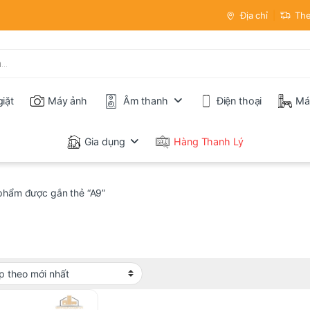
Địa chỉ
The
iặt
Máy ảnh
Âm thanh
Điện thoại
Má
Gia dụng
Hàng Thanh Lý
phẩm được gắn thẻ “A9”