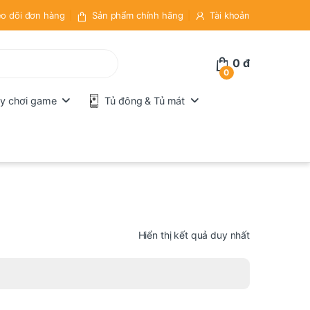
o dõi đơn hàng
Sản phẩm chính hãng
Tài khoản
0
đ
0
y chơi game
Tủ đông & Tủ mát
Hiển thị kết quả duy nhất