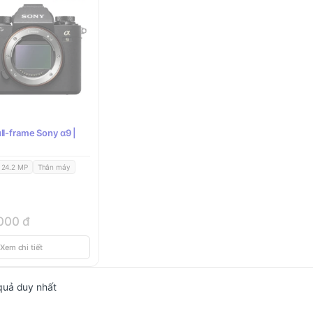
ll-frame Sony α9 |
24.2 MP
Thân máy
,000
đ
Xem chi tiết
 quả duy nhất