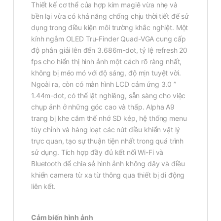
Thiết kế cơ thể của hợp kim magiê vừa nhẹ và
bền lại vừa có khả năng chống chịu thời tiết để sử
dụng trong điều kiện môi trường khắc nghiệt. Một
kính ngắm OLED Tru-Finder Quad-VGA cung cấp
độ phân giải lên đến 3.686m-dot, tỷ lệ refresh 20
fps cho hiển thị hình ảnh một cách rõ ràng nhất,
không bị méo mó với độ sáng, độ mịn tuyệt vời.
Ngoài ra, còn có màn hình LCD cảm ứng 3.0 ”
1.44m-dot, có thể lật nghiêng, sẵn sàng cho việc
chụp ảnh ở những góc cao và thấp. Alpha A9
trang bị khe cắm thể nhớ SD kép, hệ thống menu
tùy chỉnh và hàng loạt các nút điều khiển vật lý
trực quan, tạo sự thuận tiện nhất trong quá trình
sử dụng. Tích hợp đầy đủ kết nối Wi-Fi và
Bluetooth để chia sẻ hình ảnh không dây và điều
khiển camera từ xa từ thông qua thiết bị di động
liên kết.
Cảm biến hình ảnh