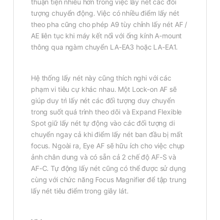
thuận tiện nhiều hơn trong việc lấy nét các đối
tượng chuyển động. Việc có nhiều điểm lấy nét
theo pha cũng cho phép A9 tùy chỉnh lấy nét AF /
AE liên tục khi máy kết nối với ống kính A-mount
thông qua ngàm chuyển LA-EA3 hoặc LA-EA1.
Hệ thống lấy nét này cũng thích nghi với các
phạm vi tiêu cự khác nhau. Một Lock-on AF sẽ
giúp duy trì lấy nét các đối tượng duy chuyển
trong suốt quá trình theo dõi và Expand Flexible
Spot giữ lấy nét tự động vào các đối tượng di
chuyển ngay cả khi điểm lấy nét ban đầu bị mất
focus. Ngoài ra, Eye AF sẽ hữu ích cho việc chụp
ảnh chân dung và có sẵn cả 2 chế độ AF-S và
AF-C. Tự động lấy nét cũng có thể được sử dụng
cùng với chức năng Focus Magnifier để tập trung
lấy nét tiêu điểm trong giây lát.