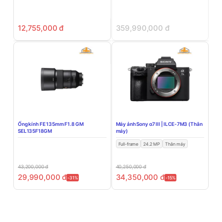
12,755,000
đ
359,990,000
đ
Ống kính FE 135mm F1.8 GM
Máy ảnh Sony α7 III | ILCE-7M3 (Thân
SEL135F18GM
máy)
Full-frame
24.2 MP
Thân máy
43,200,000
đ
40,250,000
đ
29,990,000
đ
34,350,000
đ
-31%
-15%