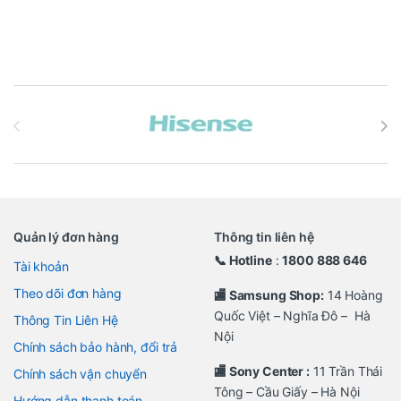
Brands Carousel
Quản lý đơn hàng
Thông tin liên hệ
📞 Hotline
:
1800 888 646
Tài khoản
Theo dõi đơn hàng
🏬 Samsung Shop:
14 Hoàng
Quốc Việt – Nghĩa Đô – Hà
Thông Tin Liên Hệ
Nội
Chính sách bảo hành, đổi trả
🏬 Sony Center :
11 Trần Thái
Chính sách vận chuyển
Tông – Cầu Giấy – Hà Nội
Hướng dẫn thanh toán