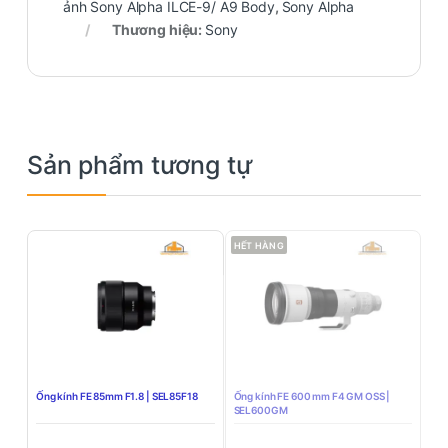
ảnh Sony Alpha ILCE-9/ A9 Body
,
Sony Alpha
Thương hiệu:
Sony
Sản phẩm tương tự
HẾT HÀNG
Ống kính FE 85mm F1.8 | SEL85F18
Ống kính FE 600 mm F4 GM OSS |
SEL600GM