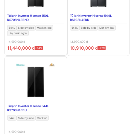
Tủ lạnh Inverter Hisense 550L
Tủ lạnh Inverter Hisense 544L
RS708N4EBND
RS708N4EBN
544L
Side by side
Mặt kim loại
544L
Side by side
Mặt kim loại
Lấy nước ngoài
14,990,000
đ
13,990,000
đ
11,440,000
đ
10,910,000
đ
-24%
-22%
Tủ lạnh Inverter Hisense 544L
RS708N4EBU
544L
Side by side
Mặt kính
14,990,000
đ