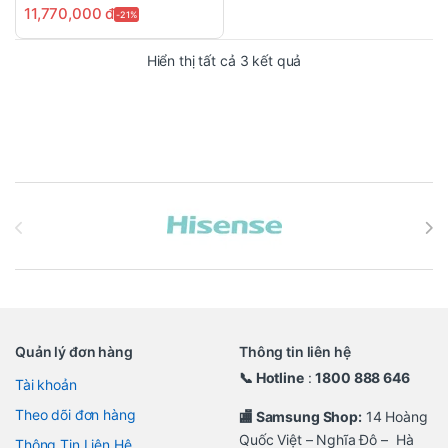
11,770,000
đ
-21%
Đã sắp xếp theo mới n
Hiển thị tất cả 3 kết quả
Brands Carousel
Quản lý đơn hàng
Thông tin liên hệ
📞 Hotline
:
1800 888 646
Tài khoản
Theo dõi đơn hàng
🏬 Samsung Shop:
14 Hoàng
Quốc Việt – Nghĩa Đô – Hà
Thông Tin Liên Hệ