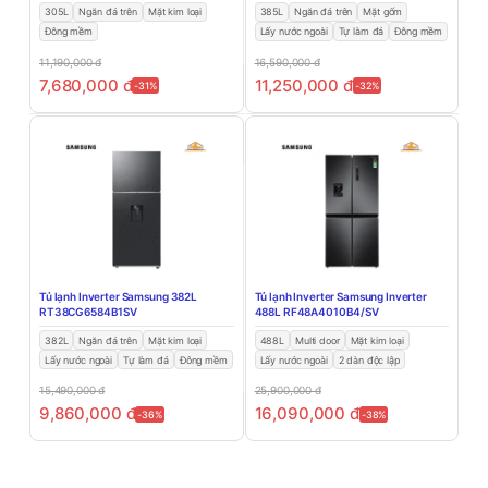
305L
Ngăn đá trên
Mặt kim loại
385L
Ngăn đá trên
Mặt gốm
Đông mềm
Lấy nước ngoài
Tự làm đá
Đông mềm
11,190,000
đ
16,590,000
đ
7,680,000
đ
11,250,000
đ
-31%
-32%
Tủ lạnh Inverter Samsung 382L
Tủ lạnh Inverter Samsung Inverter
RT38CG6584B1SV
488L RF48A4010B4/SV
382L
Ngăn đá trên
Mặt kim loại
488L
Multi door
Mặt kim loại
Lấy nước ngoài
Tự làm đá
Đông mềm
Lấy nước ngoài
2 dàn độc lập
15,490,000
đ
25,900,000
đ
9,860,000
đ
16,090,000
đ
-36%
-38%