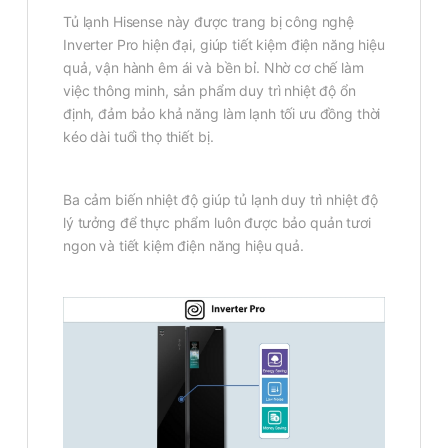
Tủ lạnh Hisense này được trang bị công nghệ
Inverter Pro hiện đại, giúp tiết kiệm điện năng hiệu
quả, vận hành êm ái và bền bỉ. Nhờ cơ chế làm
việc thông minh, sản phẩm duy trì nhiệt độ ổn
định, đảm bảo khả năng làm lạnh tối ưu đồng thời
kéo dài tuổi thọ thiết bị.
Ba cảm biến nhiệt độ giúp tủ lạnh duy trì nhiệt độ
lý tưởng để thực phẩm luôn được bảo quản tươi
ngon và tiết kiệm điện năng hiệu quả.