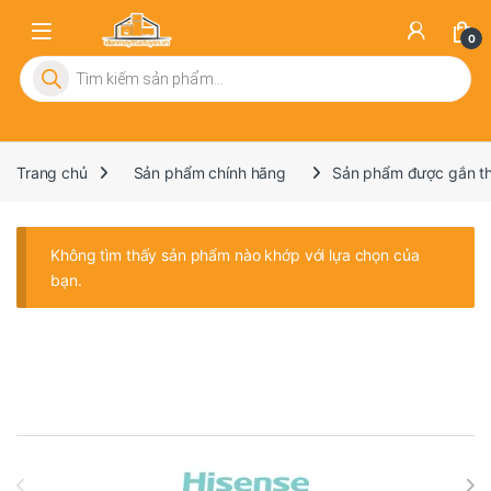
0
Tìm kiếm sản phẩm
Trang chủ
Sản phẩm chính hãng
Sản phẩm được gắn th
Không tìm thấy sản phẩm nào khớp với lựa chọn của
bạn.
Brands Carousel