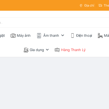
Địa chỉ
The
iặt
Máy ảnh
Âm thanh
Điện thoại
Má
Gia dụng
Hàng Thanh Lý