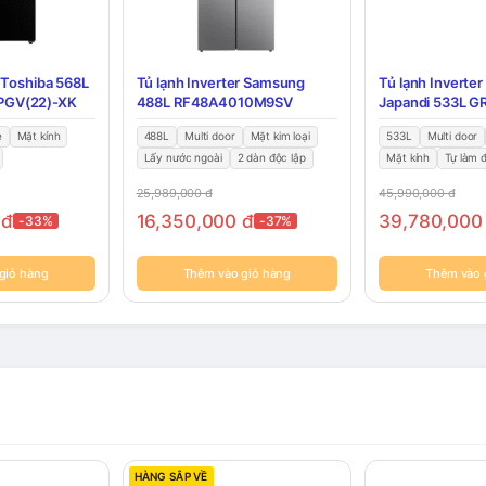
r Toshiba 568L
Tủ lạnh Inverter Samsung
Tủ lạnh Inverter
PGV(22)-XK
488L RF48A4010M9SV
Japandi 533L 
PGV(67)
e
Mặt kính
488L
Multi door
Mặt kim loại
533L
Multi door
Lấy nước ngoài
2 dàn độc lập
Mặt kính
Tự làm 
25,989,000
đ
45,990,000
đ
0
đ
16,350,000
đ
39,780,00
-33%
-37%
giỏ hàng
Thêm vào giỏ hàng
Thêm vào 
HÀNG SẮP VỀ