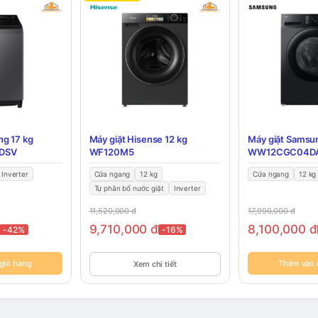
ng 17 kg
Máy giặt Hisense 12 kg
Máy giặt Samsu
DSV
WF120M5
WW12CGC04D
Inverter
Cửa ngang
12 kg
Cửa ngang
12 kg
Tự phân bổ nước giặt
Inverter
11,520,000
đ
17,990,000
đ
9,710,000
đ
8,100,000
đ
-42%
-16%
giỏ hàng
Thêm vào 
Xem chi tiết