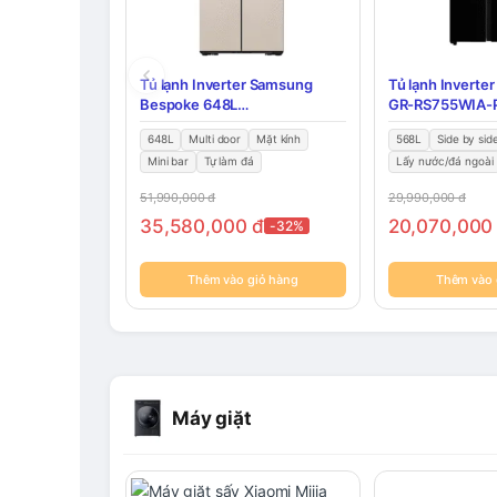
Tủ lạnh Inverter Samsung
Tủ lạnh Inverte
Bespoke 648L
GR-RS755WIA-
RF59CB66F8S/SV
648L
Multi door
Mặt kính
568L
Side by sid
Mini bar
Tự làm đá
Lấy nước/đá ngoài
51,990,000
đ
29,990,000
đ
35,580,000
đ
20,070,00
-32%
Thêm vào giỏ hàng
Thêm vào 
Máy giặt