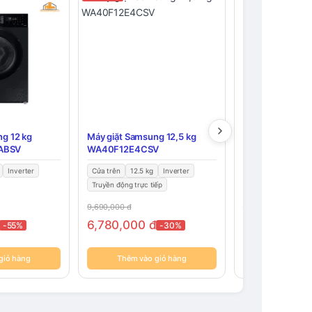
ng 12 kg
Máy giặt Samsung 12,5 kg
Máy giặt Samsu
ABSV
WA40F12E4CSV
WA14CG5886B
Inverter
Cửa trên
12.5 kg
Inverter
Cửa trên
14 kg
Truyền động trực tiếp
9,690,000
đ
15,000,000
đ
6,780,000
đ
8,000,000
-55%
-30%
giỏ hàng
Thêm vào giỏ hàng
Thêm vào 