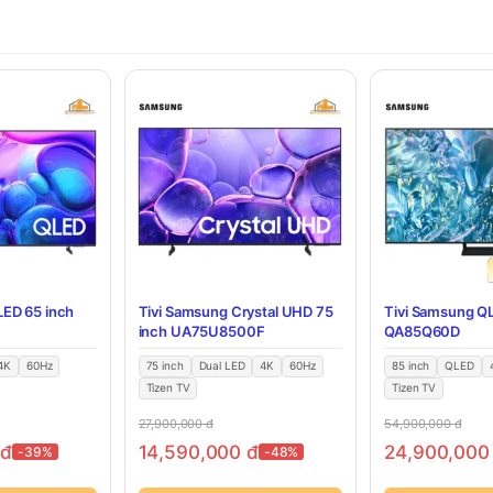
LED 65 inch
Tivi Samsung Crystal UHD 75
Tivi Samsung Q
inch UA75U8500F
QA85Q60D
4K
60Hz
75 inch
Dual LED
4K
60Hz
85 inch
QLED
Tizen TV
Tizen TV
27,900,000
đ
54,900,000
đ
0
đ
14,590,000
đ
24,900,00
-39%
-48%