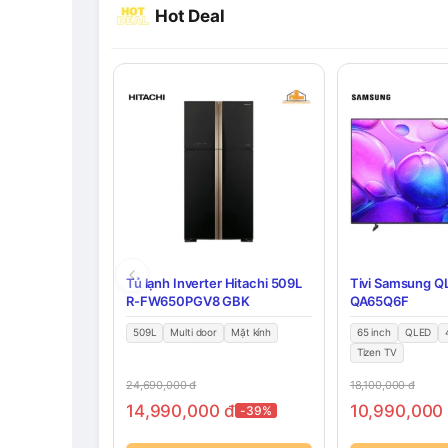
Hot Deal
Tủ lạnh Inverter Hitachi 509L
Tivi Samsung Q
R-FW650PGV8 GBK
QA65Q6F
509L
Multi door
Mặt kính
65 inch
QLED
Tizen TV
24,690,000
đ
18,100,000
đ
14,990,000
đ
10,990,00
-39%