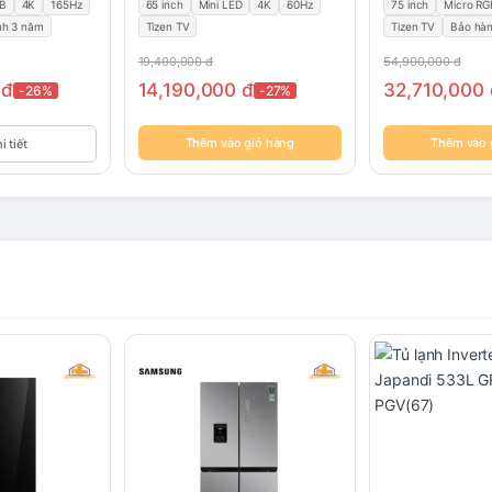
GB
4K
165Hz
65 inch
Mini LED
4K
60Hz
75 inch
Micro RG
nh 3 năm
Tizen TV
Tizen TV
Bảo hà
19,400,000
đ
54,900,000
đ
0
đ
14,190,000
đ
32,710,000
-26%
-27%
Thêm vào giỏ hàng
Thêm vào 
 tiết