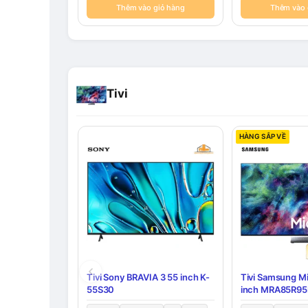
Thêm vào giỏ hàng
Thêm vào 
Tivi
HÀNG SẮP VỀ
Tivi Sony BRAVIA 3 55 inch K-
Tivi Samsung M
55S30
inch MRA85R9