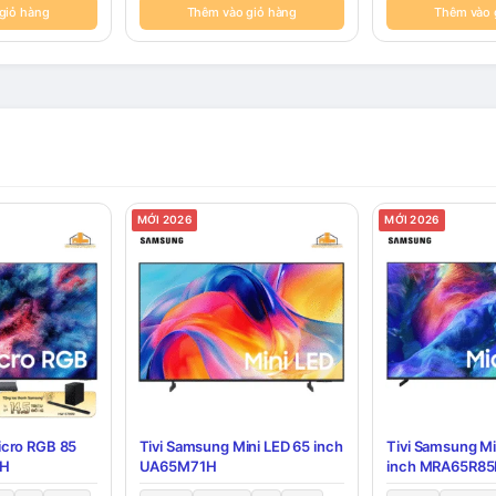
giỏ hàng
Thêm vào giỏ hàng
Thêm vào 
MỚI 2026
MỚI 2026
icro RGB 85
Tivi Samsung Mini LED 65 inch
Tivi Samsung M
5H
UA65M71H
inch MRA65R8