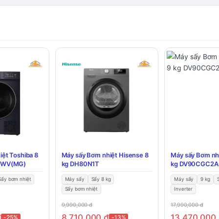
ệt Toshiba 8
Máy sấy Bơm nhiệt Hisense 8
Máy sấy Bơm nh
HWV(MG)
kg DH80N1T
kg DV90CGC2
Sấy bơm nhiệt
Máy sấy
Sấy 8 kg
Máy sấy
9 kg
Sấy bơm nhiệt
Inverter
9,990,000
đ
17,990,000
đ
đ
8,710,000
đ
13,470,000
-25%
-13%