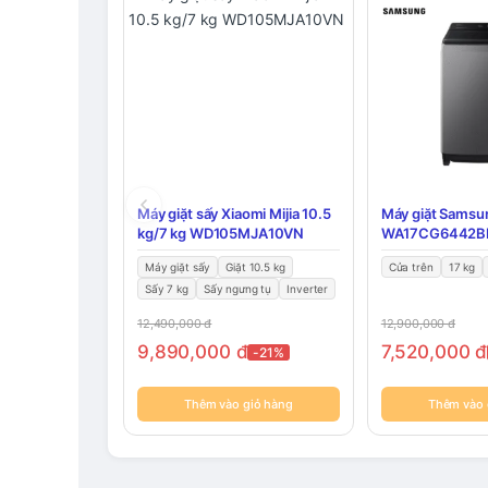
Máy giặt sấy Xiaomi Mijia 10.5
Máy giặt Samsu
kg/7 kg WD105MJA10VN
WA17CG6442B
Máy giặt sấy
Giặt 10.5 kg
Cửa trên
17 kg
Sấy 7 kg
Sấy ngưng tụ
Inverter
12,490,000
đ
12,900,000
đ
9,890,000
đ
7,520,000
đ
-21%
Thêm vào giỏ hàng
Thêm vào 