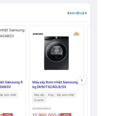
Xem tất cả
iệt Samsung 9
Máy sấy Bơm nhiệt Samsung 9
Máy sấy Thông h
A0ABSV
kg DV90T6240LB/SV
kg TD-H80SEV(
Sấy bơm nhiệt
Máy sấy
9 kg
Sấy bơm nhiệt
Máy sấy
7 kg
Inverter
Inverter
20,290,000
đ
7,490,000
đ
đ
12,990,000
đ
5,110,000
đ
-25%
-36%