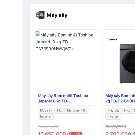
Máy sấy
Máy sấy Bơm nhiệt Toshiba
Máy sấy Bơm nhi
Japandi 8 kg TD-
kg TD-T21B90
T37BS90HWV(WT)
Máy sấy
8 kg
Sấy bơm nhiệt
Máy sấy
8 kg
Inverter
Inverter
19,580,000
đ
12,990,000
đ
16,650,000
đ
9,700,000
-15%