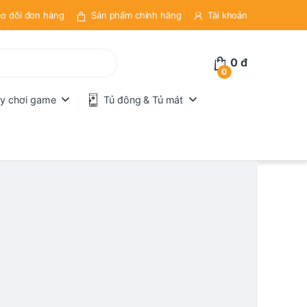
o dõi đơn hàng
Sản phẩm chính hãng
Tài khoản
0
đ
0
y chơi game
Tủ đông & Tủ mát