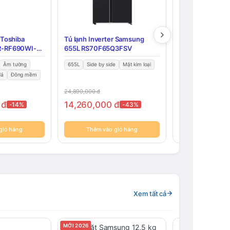
 Toshiba
Tủ lạnh Inverter Samsung
Tủ lạnh Inverter
GR-RF690WI-
655L RS70F65Q3FSV
GR-RF606WI-P
Âm tường
655L
Side by side
Mặt kim loại
471L
Multi door
đá
Đông mềm
Lấy nước ngoài
24,890,000
đ
17,490,000
đ
0
đ
14,260,000
đ
14,020,000
-14%
-43%
giỏ hàng
Thêm vào giỏ hàng
Thêm vào 
Xem tất cả
MỚI 2026