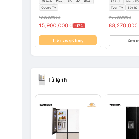
55 inch
Direct LED
4K
60Hz
85 inch
Micro R
Google TV
Tizen TV
Bảo hà
19,090,000
đ
119,000,000
đ
15,900,000
đ
88,270,00
-17%
Thêm vào giỏ hàng
Xem chi
Tủ lạnh