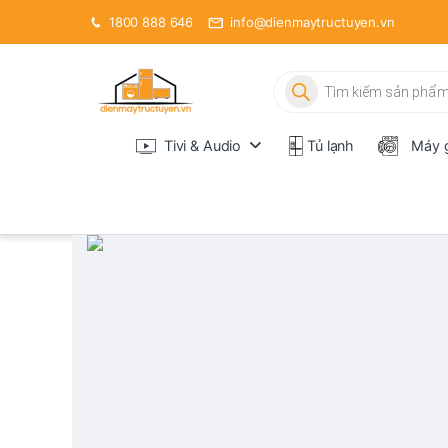
1800 888 646
info@dienmaytructuyen.vn
Tìm kiếm sản phẩm
Tivi & Audio
Tủ lạnh
Máy g