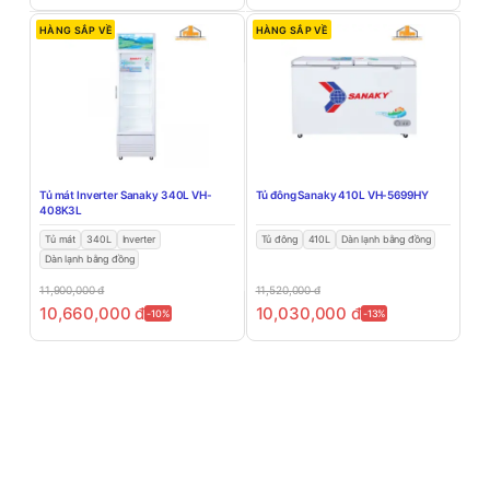
HÀNG SẮP VỀ
HÀNG SẮP VỀ
Tủ mát Inverter Sanaky 340L VH-
Tủ đông Sanaky 410L VH-5699HY
408K3L
Tủ mát
340L
Inverter
Tủ đông
410L
Dàn lạnh bằng đồng
Dàn lạnh bằng đồng
11,900,000
đ
11,520,000
đ
10,660,000
đ
10,030,000
đ
-10%
-13%