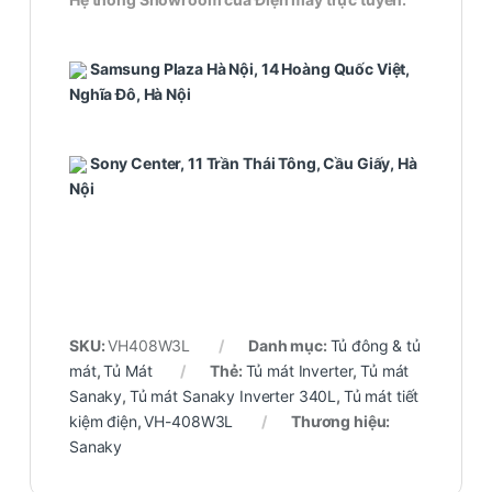
Samsung Plaza Hà Nội, 14 Hoàng Quốc Việt,
Nghĩa Đô, Hà Nội
Sony Center, 11 Trần Thái Tông, Cầu Giấy, Hà
Nội
SKU:
VH408W3L
Danh mục:
Tủ đông & tủ
mát
,
Tủ Mát
Thẻ:
Tủ mát Inverter
,
Tủ mát
Sanaky
,
Tủ mát Sanaky Inverter 340L
,
Tủ mát tiết
kiệm điện
,
VH-408W3L
Thương hiệu:
Sanaky