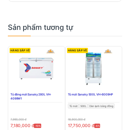
Sản phẩm tương tự
HÀNG SẮP VỀ
HÀNG SẮP VỀ
Tủ đông mát Sanaky 280L VH-
Tủ mát Sanaky 500L VH-6009HP
4099W1
Tủ mát
500L
Dàn lạnh bằng đồng
7,990,000
đ
18,900,000
đ
7,180,000
đ
17,750,000
đ
-10%
-6%