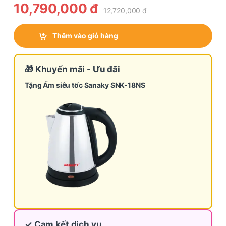
10,790,000
đ
12,720,000
đ
Thêm vào giỏ hàng
🎁 Khuyến mãi - Ưu đãi
Tặng Ấm siêu tốc Sanaky SNK-18NS
✓ Cam kết dịch vụ