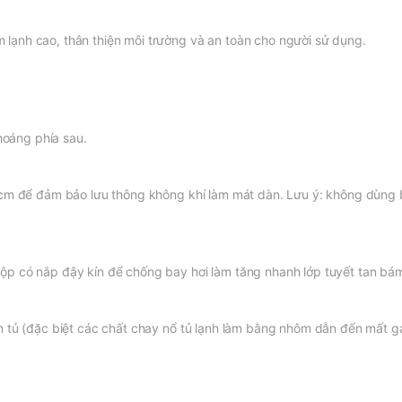
lạnh cao, thân thiện môi trường và an toàn cho người sử dụng.
thoáng phía sau.
 cm để đảm bảo lưu thông không khí làm mát dàn. Lưu ý: không dùng 
p có nắp đậy kín để chống bay hơi làm tăng nhanh lớp tuyết tan bám 
n tủ (đặc biệt các chất chay nổ tủ lạnh làm bằng nhôm dẫn đến mất g