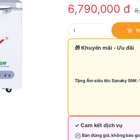
6,790,000
đ
8
Tủ đông Inverter Sanaky 280L VH
T
🎁 Khuyến mãi - Ưu đãi
Tặng Ấm siêu tốc Sanaky SNK
✓ Cam kết dịch vụ
Bán đúng giá, không báo gi