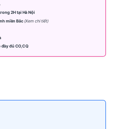
%
trong 2H tại Hà Nội
tỉnh miền Bắc
(Xem chi tiết)
à
p đầy đủ CO,CQ