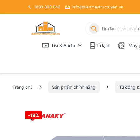
1800 888 646
info@dienmaytructuyen.vn
Tìm kiếm sản phẩm
Tivi & Audio
Tủ lạnh
Máy g
Trang chủ
Sản phẩm chính hãng
Tủ đông &
-
18%