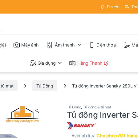
Địa chỉ
The
iặt
Máy ảnh
Âm thanh
Điện thoại
Má
Gia dụng
Hàng Thanh Lý
 tủ mát
Tủ Đông
Tủ đông Inverter Sanaky 280L 
Tủ Đông
,
Tủ đông & tủ mát
🔍
Tủ đông Inverter
Availability:
Cho phép đặt hàng