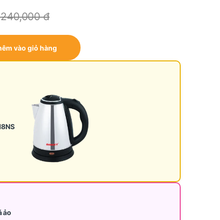
,240,000
đ
-2899A4K quantity
hêm vào giỏ hàng
-18NS
á ảo