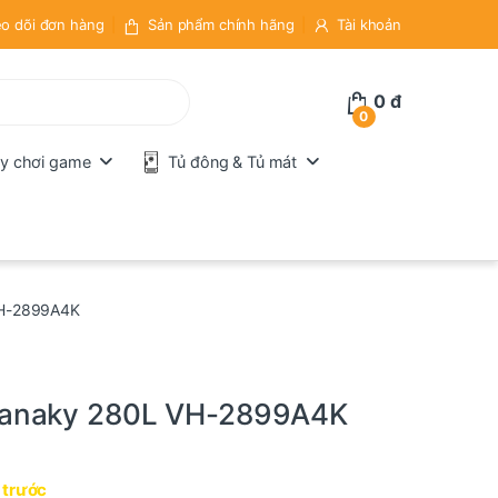
o dõi đơn hàng
Sản phẩm chính hãng
Tài khoản
0
đ
0
y chơi game
Tủ đông & Tủ mát
VH-2899A4K
 Sanaky 280L VH-2899A4K
 trước