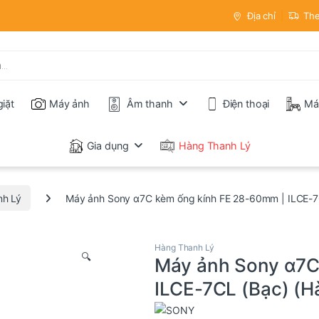
Địa chỉ
The
iặt
Máy ảnh
Âm thanh
Điện thoại
Má
Gia dụng
Hàng Thanh Lý
nh Lý
Máy ảnh Sony α7C kèm ống kính FE 28-60mm | ILCE-7C
Hàng Thanh Lý
🔍
Máy ảnh Sony α7C
ILCE-7CL (Bạc) (H