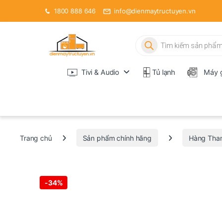
1800 888 646
info@dienmaytructuyen.vn
Tìm kiếm sản phẩm
Tivi & Audio
Tủ lạnh
Máy g
Trang chủ
Sản phẩm chính hãng
Hàng Tha
-
34%