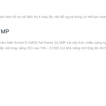
n hình hỗ trợ sẽ hiển thị 4 màu lấy nét để người dùng có thể lựa chọn
2 MP
cảm biến Exmor R CMOS full-frame 24,2MP với cấu trúc chiếu sáng n
p dải nhạy sáng ISO cao 100 – 51200 (có khả năng mở rộng lên tới 5