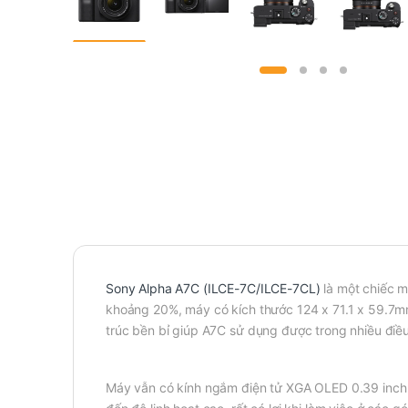
Sony Alpha A7C (ILCE-7C/ILCE-7CL)
là một chiếc m
khoảng 20%, máy có kích thước 124 x 71.1 x 59.7m
trúc bền bỉ giúp A7C sử dụng được trong nhiều điề
Máy vẫn có kính ngắm điện tử XGA OLED 0.39 inch 2.