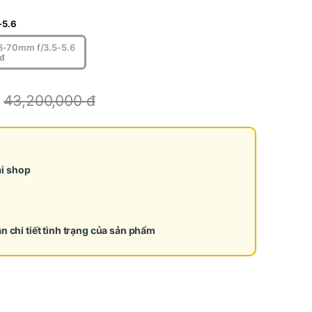
-5.6
8-70mm f/3.5-5.6
đ
43,200,000
đ
ại shop
ận chi tiết tình trạng của sản phẩm