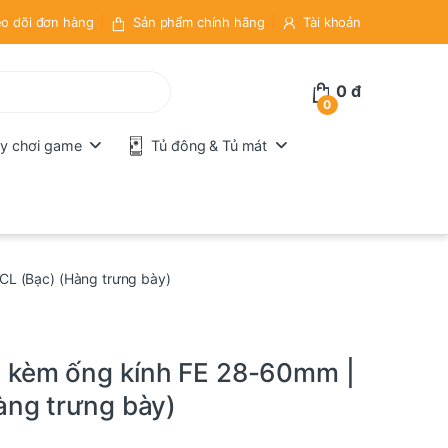
o dõi đơn hàng
Sản phẩm chính hãng
Tài khoản
0
đ
0
y chơi game
Tủ đông & Tủ mát
L (Bạc) (Hàng trưng bày)
 kèm ống kính FE 28-60mm |
àng trưng bày)