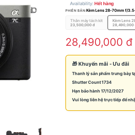
Availability:
Hết hàng
Kèm Lens 28-70mm f/3.5
PHIÊN BẢN:
Thân máy tách kit
Kèm Lens 2
23,500,000
đ
28,490,000
28,490,000
đ
🎁 Khuyến mãi - Ưu đãi
Thanh lý sản phẩm trưng bày t
Shutter Count 1734
Hạn bảo hành 17/12/2027
Vui lòng liên hệ trực tiếp để nh