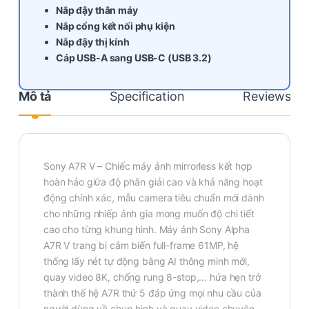
Nắp đậy thân máy
Nắp cổng kết nối phụ kiện
Nắp đậy thị kính
Cáp USB-A sang USB-C (USB 3.2)
Mô tả
Specification
Reviews
Sony A7R V – Chiếc máy ảnh mirrorless kết hợp
hoàn hảo giữa độ phân giải cao và khả năng hoạt
động chính xác, mẫu camera tiêu chuẩn mới dành
cho những nhiếp ảnh gia mong muốn độ chi tiết
cao cho từng khung hình. Máy ảnh Sony Alpha
A7R V trang bị cảm biến full-frame 61MP, hệ
thống lấy nét tự động bằng AI thông minh mới,
quay video 8K, chống rung 8-stop,… hứa hẹn trở
thành thế hệ A7R thứ 5 đáp ứng mọi nhu cầu của
người dùng về chụp hình và quay video chuyên