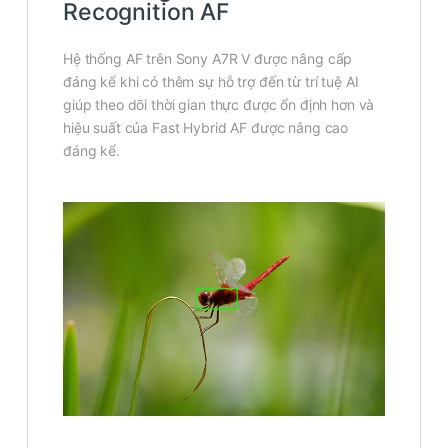
Recognition AF
Hệ thống AF trên Sony A7R V được nâng cấp
đáng kể khi có thêm sự hỗ trợ đến từ trí tuệ AI
giúp theo dõi thời gian thực được ổn định hơn và
hiệu suất của Fast Hybrid AF được nâng cao
đáng kể.