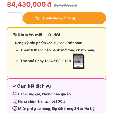
84,430,000
đ
86,400,000
đ
Máy ảnh Sony α7R V | ILCE-7RM5 (Thân máy) quantity
Thêm vào giỏ hàng
🎁 Khuyến mãi - Ưu đãi
- Đăng ký sản phẩm vào
MySony
để nhận:
Thêm 6 tháng bảo hành mở rộng chính hãng
Thẻ nhớ Sony 128Gb SF-E128
✓ Cam kết dịch vụ
Bán đúng giá, không báo giá ảo
Hàng chính hãng, mới 100%
Miễn phí giao hàng, lắp đặt trong 2H tại Hà Nội