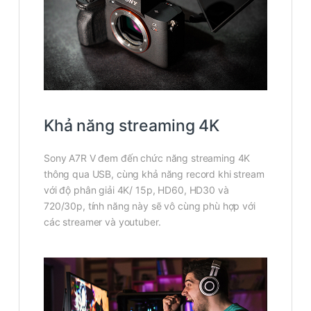
Khả năng streaming 4K
Sony A7R V đem đến chức năng streaming 4K
thông qua USB, cùng khả năng record khi stream
với độ phân giải 4K/ 15p, HD60, HD30 và
720/30p, tính năng này sẽ vô cùng phù hợp với
các streamer và youtuber.