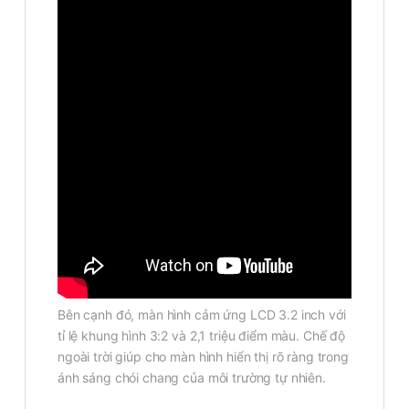
Bên cạnh đó, màn hình cảm ứng LCD 3.2 inch với
tỉ lệ khung hình 3:2 và 2,1 triệu điểm màu. Chế độ
ngoài trời giúp cho màn hình hiển thị rõ ràng trong
ánh sáng chói chang của môi trường tự nhiên.