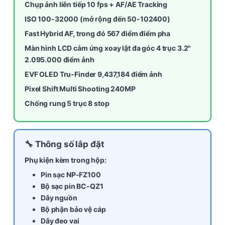
Chụp ảnh liên tiếp 10 fps + AF/AE Tracking
ISO 100-32000 (mở rộng đến 50-102400)
Fast Hybrid AF, trong đó 567 điểm điểm pha
Màn hình LCD cảm ứng xoay lật đa góc 4 trục 3.2"
2.095.000 điểm ảnh
EVF OLED Tru-Finder 9,437,184 điểm ảnh
Pixel Shift Multi Shooting 240MP
Chống rung 5 trục 8 stop
🔧 Thông số lắp đặt
Phụ kiện kèm trong hộp:
Pin sạc NP-FZ100
Bộ sạc pin BC-QZ1
Dây nguồn
Bộ phận bảo vệ cáp
Dây đeo vai