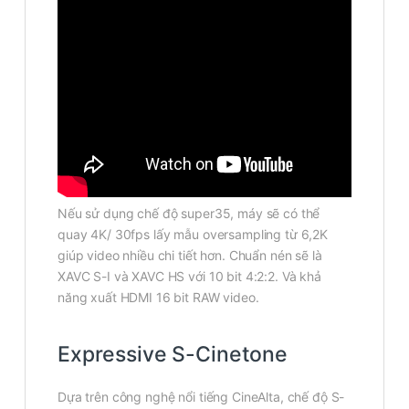
Nếu sử dụng chế độ super35, máy sẽ có thể
quay 4K/ 30fps lấy mẫu oversampling từ 6,2K
giúp video nhiều chi tiết hơn. Chuẩn nén sẽ là
XAVC S-I và XAVC HS với 10 bit 4:2:2. Và khả
năng xuất HDMI 16 bit RAW video.
Expressive S-Cinetone
Dựa trên công nghệ nổi tiếng CineAlta, chế độ S-