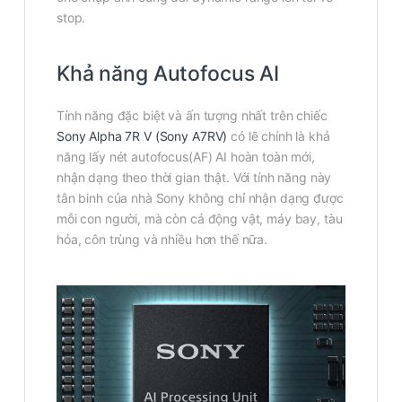
stop.
Khả năng Autofocus AI
Tính năng đặc biệt và ấn tượng nhất trên chiếc
Sony Alpha 7R V (Sony A7RV)
có lẽ chính là khả
năng lấy nét autofocus(AF) AI hoàn toàn mới,
nhận dạng theo thời gian thật. Với tính năng này
tân binh của nhà Sony không chỉ nhận dạng được
mỗi con người, mà còn cả động vật, máy bay, tàu
hỏa, côn trùng và nhiều hơn thế nữa.