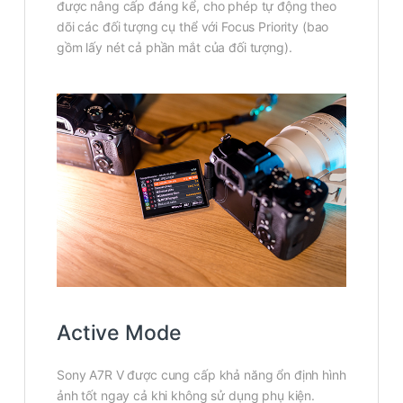
được nâng cấp đáng kể, cho phép tự động theo
dõi các đối tượng cụ thể với Focus Priority (bao
gồm lấy nét cả phần mắt của đối tượng).
Active Mode
Sony A7R V được cung cấp khả năng ổn định hình
ảnh tốt ngay cả khi không sử dụng phụ kiện.