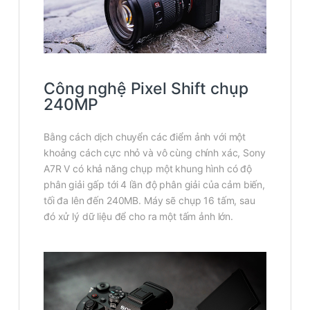
Công nghệ Pixel Shift chụp
240MP
Bằng cách dịch chuyển các điểm ảnh với một
khoảng cách cực nhỏ và vô cùng chính xác, Sony
A7R V có khả năng chụp một khung hình có độ
phân giải gấp tới 4 lần độ phân giải của cảm biến,
tối đa lên đến 240MB. Máy sẽ chụp 16 tấm, sau
đó xử lý dữ liệu để cho ra một tấm ảnh lớn.