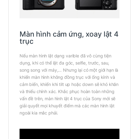
Màn hình cảm ứng, xoay lật 4
trục
Nếu màn hình lật dạng varible đã vô cùng tiện
dụng, khi có thể lật đa góc, selfie, trước, sau,
song song với máy,… Nhưng lại có một giới hạn là
khiến màn hình không đồng trục với ống kính và
cảm biến, khiến khi tilt up hoặc down sẽ khó khăn
và thiếu chính xác. Khắc phục hoàn toàn những
vấn đề trên, màn hình lật 4 trục của Sony mới sẽ
giải quyết mọi khuyết điểm mà các màn hình lật
ngoài kia mắc phải.