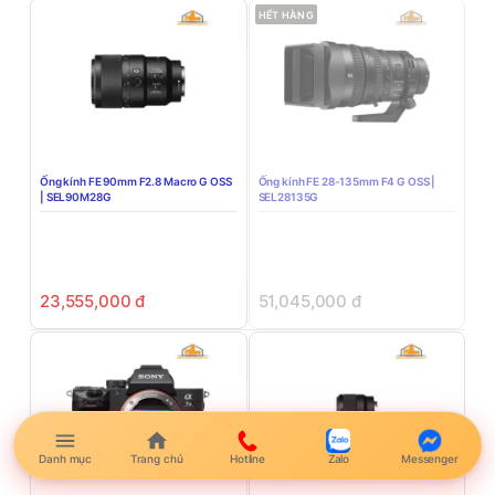
HẾT HÀNG
Ống kính FE 90mm F2.8 Macro G OSS
Ống kính FE 28-135mm F4 G OSS |
| SEL90M28G
SEL28135G
23,555,000
đ
51,045,000
đ
Danh mục
Trang chủ
Hotline
Zalo
Messenger