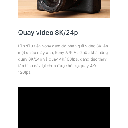
Quay video 8K/24p
Lần đầu tiên Sony đem độ phân giải video 8K lên
một chiếc máy ảnh, Sony A7R V sở hữu khả năng
quay 8K/24p và quay 4K/ 60fps, đáng tiếc thay
tân binh này lại chưa được hỗ trợ quay 4K/
120fps.