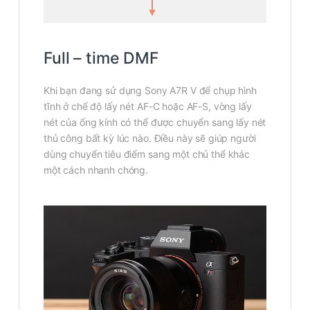
Full – time DMF
Khi bạn đang sử dụng Sony A7R V để chụp hình
tĩnh ở chế độ lấy nét AF-C hoặc AF-S, vòng lấy
nét của ống kính có thể được chuyển sang lấy nét
thủ công bất kỳ lúc nào. Điều này sẽ giúp người
dùng chuyển tiêu điểm sang một chủ thể khác
một cách nhanh chóng.