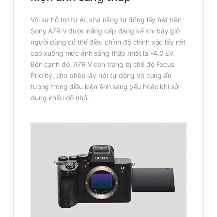
Với sự hỗ trợ từ AI, khả năng tự động lấy nét trên
Sony A7R V được nâng cấp đáng kể khi bây giờ
người dùng có thể điều chỉnh độ chính xác lấy nét
cao xuống mức ánh sáng thấp nhất là -4.0 EV.
Bên cạnh đó, A7R V còn trang bị chế độ Focus
Priority, cho phép lấy nét tự động vô cùng ấn
tượng trong điều kiện ánh sáng yếu hoặc khi sử
dụng khẩu độ nhỏ.