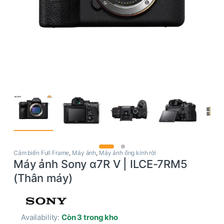
Cảm biến Full Frame
,
Máy ảnh
,
Máy ảnh ống kính rời
Máy ảnh Sony α7R V | ILCE-7RM5
(Thân máy)
Availability:
Còn 3 trong kho