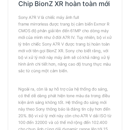
Chip BionZ XR hoàn toàn mới
Sony A7R V là chiếc máy ảnh full
frame mirrorless được trang bị cảm biến Exmor R
CMOS độ phân giải lên đến 61MP cho dòng máy
mới của mình như ở đời A7R IV. Tuy nhiên, bộ vi xử
lý trên chiếc Sony A7R V được trang bị hoàn toàn
mới với tên gọi BionZ XR. Sony cho biết rằng, với
bộ vi xử lý mới này máy ảnh sẽ có khả năng xử lý
hình ảnh chi tiết hơn, nâng cao độ trung thực màu
sắc từ cùng một cảm biến.
Ngoài ra, còn là sự hỗ trợ của hệ thống đo sáng,
có thể dễ dàng phát hiện tone màu da trong điều
kiện ánh sáng không tốt. Hệ thống đo sáng mới
này theo Sony thông báo là đáng tin cậy hơn đến
20%. Bộ vi xử lý mới này còn cho A7R V dải ISO từ
100 đến 32000 và có thể mở rộng đến 102.400
cho chụp ảnh cùng dải dynamic range lên tới 15