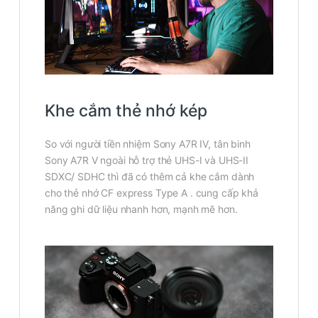
Khe cắm thẻ nhớ kép
So với người tiền nhiệm Sony A7R IV, tân binh
Sony A7R V ngoài hỗ trợ thẻ UHS-I và UHS-II
SDXC/ SDHC thì đã có thêm cả khe cắm dành
cho thẻ nhớ CF express Type A . cung cấp khả
năng ghi dữ liệu nhanh hơn, mạnh mẽ hơn.