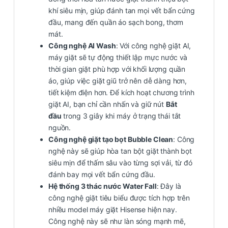
khí siêu mịn, giúp đánh tan mọi vết bẩn cứng
đầu, mang đến quần áo sạch bong, thơm
mát.
Công nghệ AI Wash
: Với công nghệ giặt AI,
máy giặt sẽ tự động thiết lập mực nước và
thời gian giặt phù hợp với khối lượng quần
áo, giúp việc giặt giũ trở nên dễ dàng hơn,
tiết kiệm điện hơn. Để kích hoạt chương trình
giặt AI, bạn chỉ cần nhấn và giữ nút
Bắt
đầu
trong 3 giây khi máy ở trạng thái tắt
nguồn.
Công nghệ giặt tạo bọt Bubble Clean
: Công
nghệ này sẽ giúp hòa tan bột giặt thành bọt
siêu mịn để thấm sâu vào từng sợi vải, từ đó
đánh bay mọi vết bẩn cứng đầu.
Hệ thống 3 thác nước Water Fall
: Đây là
công nghệ giặt tiêu biểu được tích hợp trên
nhiều model máy giặt Hisense hiện nay.
Công nghệ này sẽ như làn sóng mạnh mẽ,