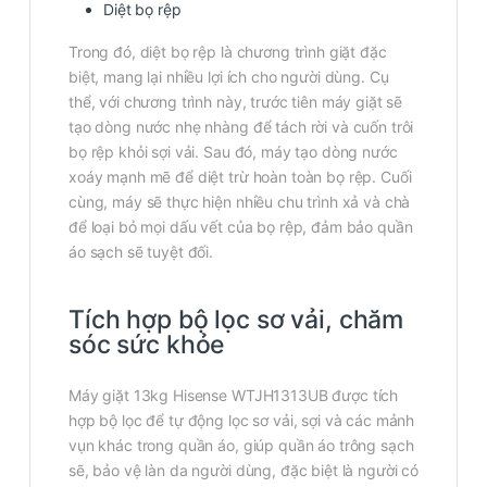
Diệt bọ rệp
Trong đó, diệt bọ rệp là chương trình giặt đặc
biệt, mang lại nhiều lợi ích cho người dùng. Cụ
thể, với chương trình này, trước tiên máy giặt sẽ
tạo dòng nước nhẹ nhàng để tách rời và cuốn trôi
bọ rệp khỏi sợi vải. Sau đó, máy tạo dòng nước
xoáy mạnh mẽ để diệt trừ hoàn toàn bọ rệp. Cuối
cùng, máy sẽ thực hiện nhiều chu trình xả và chà
để loại bỏ mọi dấu vết của bọ rệp, đảm bảo quần
áo sạch sẽ tuyệt đối.
Tích hợp bộ lọc sơ vải, chăm
sóc sức khỏe
Máy giặt 13kg Hisense WTJH1313UB được tích
hợp bộ lọc để tự động lọc sơ vải, sợi và các mảnh
vụn khác trong quần áo, giúp quần áo trông sạch
sẽ, bảo vệ làn da người dùng, đặc biệt là người có