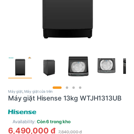
Máy giặt
,
Máy giặt cửa trên
Máy giặt Hisense 13kg WTJH1313UB
Availability:
Còn 6 trong kho
6,490,000
đ
7,840,000
đ