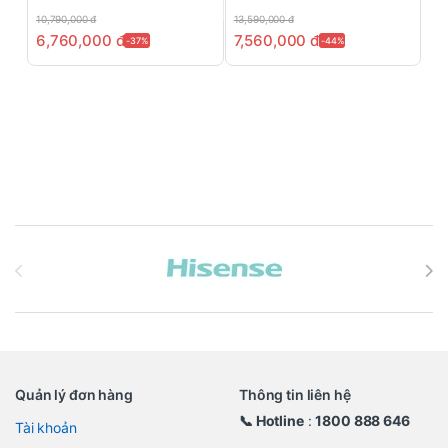
10,790,000
đ
13,590,000
đ
6,760,000
đ
7,560,000
đ
-37%
-44%
Brands Carousel
Quản lý đơn hàng
Thông tin liên hệ
📞 Hotline
:
1800 888 646
Tài khoản