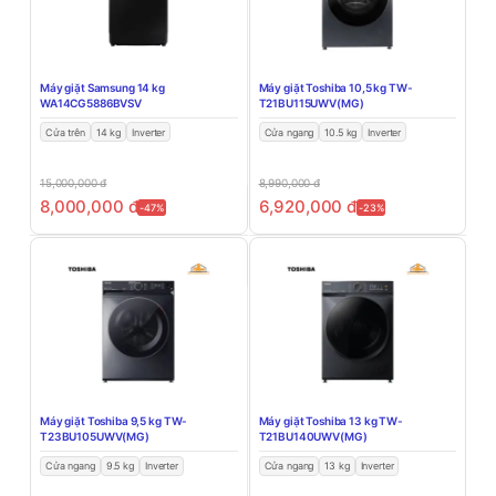
Máy giặt Samsung 14 kg
Máy giặt Toshiba 10,5 kg TW-
WA14CG5886BVSV
T21BU115UWV(MG)
Cửa trên
14 kg
Inverter
Cửa ngang
10.5 kg
Inverter
15,000,000
đ
8,990,000
đ
8,000,000
đ
6,920,000
đ
-47%
-23%
Máy giặt Toshiba 9,5 kg TW-
Máy giặt Toshiba 13 kg TW-
T23BU105UWV(MG)
T21BU140UWV(MG)
Cửa ngang
9.5 kg
Inverter
Cửa ngang
13 kg
Inverter