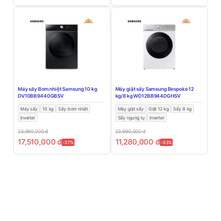
Máy sấy Bơm nhiệt Samsung 10 kg
Máy giặt sấy Samsung Bespoke 12
DV10BB9440GBSV
kg/8 kg WD12BB944DGHSV
Máy sấy
10 kg
Sấy bơm nhiệt
Máy giặt sấy
Giặt 12 kg
Sấy 8 kg
Inverter
Sấy ngưng tụ
Inverter
23,990,000
đ
23,990,000
đ
17,510,000
đ
11,280,000
đ
-27%
-53%