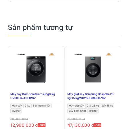
Sản phẩm tương tự
Máy sấy Bơm nhiệt Samsung 9 kg
Máy giặt sấy Samsung Bespoke 25
DV90T6240LB/SV
kg/15 kg WD25DB8995BZSV
Máy sấy
9 kg
Sấy bơm nhiệt
Máy giặt sấy
Giặt 25 kg
Sấy 15 kg
Inverter
Sấy bơm nhiệt
Inverter
20,290,000
đ
75,990,000
đ
12,990,000
đ
47,130,000
đ
-36%
-38%