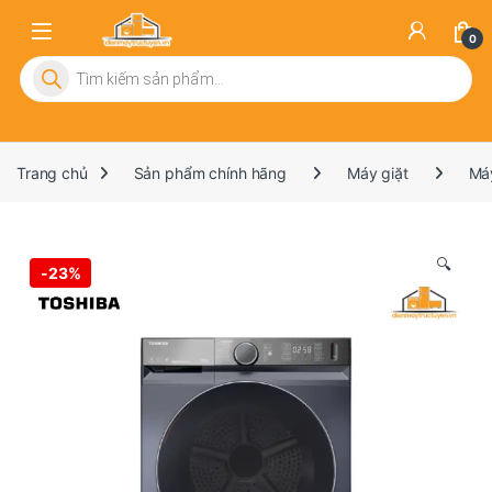
0
Tìm kiếm sản phẩm
Trang chủ
Sản phẩm chính hãng
Máy giặt
Má
🔍
-
23%